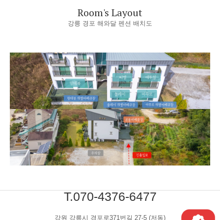
Room's Layout
강릉 경포 해와달 펜션 배치도
T.070-4376-6477
강원 강릉시 경포로371번길 27-5 (저동)