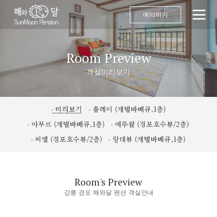
예약하기
Room Preview
객실미리보기
미리보기
쏠레이 (개별바베큐,1층)
아무르 (개별바베큐,1층)
에뚜왈 (경포호수뷰/2층)
씨엘 (경포호수뷰/2층)
랑데뷰 (개별바베큐,1층)
Room's Preview
강릉 경포 해와달 펜션 객실안내